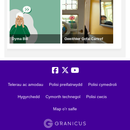
Dyma Bill
Gweithiwr Gofal Cartref
Telerau ac amodau
Polisi preifatrwydd
Polisi cymedroli
Hygyrchedd
Cymorth technegol
Polisi cwcis
Map o'r safle