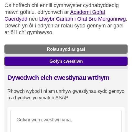
Os hoffech chi ennill cymhwyster cydnabyddedig
mewn gofalu, edrychwch ar
Academi Gofal
(Dolen allanol)
(D
Caerdydd
neu
Llwybr Carlam i Ofal Bro Morgannwg
.
Dewch yn ôl i edrych ar rolau sydd gennym ar gael
ar ôl i chi gymhwyso.
Rolau sydd ar gael
Gofyn cwestiwn
Dywedwch eich cwestiynau wrthym
Rhowch
wybod
i
ni
am
unrhyw
gwestiynau
sydd
gennyc
h
a
byddwn
yn
ymateb
ASAP
Sydd eu hangen
Ofyn cwestiwn
*