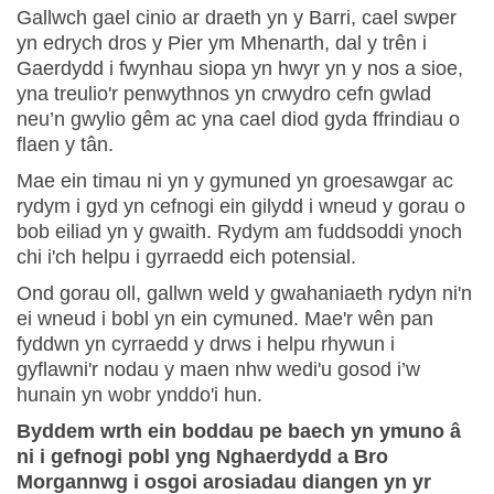
Gallwch gael cinio ar draeth yn y Barri, cael swper
yn edrych dros y Pier ym Mhenarth, dal y trên i
Gaerdydd i fwynhau siopa yn hwyr yn y nos a sioe,
yna treulio'r penwythnos yn crwydro cefn gwlad
neu’n gwylio gêm ac yna cael diod gyda ffrindiau o
flaen y tân.
Mae ein timau ni yn y gymuned yn groesawgar ac
rydym i gyd yn cefnogi ein gilydd i wneud y gorau o
bob eiliad yn y gwaith. Rydym am fuddsoddi ynoch
chi i'ch helpu i gyrraedd eich potensial.
Ond gorau oll, gallwn weld y gwahaniaeth rydyn ni'n
ei wneud i bobl yn ein cymuned. Mae'r wên pan
fyddwn yn cyrraedd y drws i helpu rhywun i
gyflawni'r nodau y maen nhw wedi'u gosod i’w
hunain yn wobr ynddo'i hun.
Byddem wrth ein boddau pe baech yn ymuno â
ni i gefnogi pobl yng Nghaerdydd a Bro
Morgannwg i osgoi arosiadau diangen yn yr