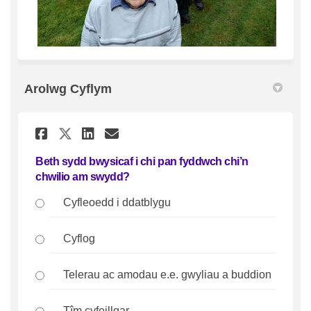
Arolwg Cyflym
Rhannu Beth sydd bwysicaf i 
Rhannu Beth sydd bwysic
E-bost Beth sydd bwys
Rhannu Beth sydd bwysicaf
Beth sydd bwysicaf i chi pan fyddwch chi’n
chwilio am swydd?
Cyfleoedd i ddatblygu
Cyflog
Telerau ac amodau e.e. gwyliau a buddion
Tîm cyfeillgar