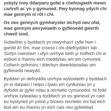
ysbyty trwy ddarparu gofal a chefnogaeth mewn
cartrefi ac yn y gymuned. Pwy bynnag ydych chi
mae gennym ni rôl i chi.
Os oes gennych gymhwyster iechyd neu ofal,
mae gennym amrywiaeth o gyfleoedd gwerth
chweil isod.
Gobeithio y byddwch yn mwynhau'r cyfle hwn i
gwrdd â'r tîm, mae croeso i chi ddefnyddio'r tab
'Gofyn cwestiwn' i ofyn unrhyw beth yr hoffech chi ei
wybod a rhannu eich meddyliau am ein cymuned.
Cofiwch gofrestru i dderbyn diweddariadau am
gyfleoedd newydd.
Byddwn yn defnyddio unrhyw wybodaeth y byddwch
yn ei darparu i helpu i lywio ein cynlluniau yn y
dyfodol ar gyfer rolau a recriwtio cymunedol. Ni fydd
unrhyw sylwadau y byddwch yn eu gwneud yn cael
eu hystyried yn ystod y broses recriwtio oni bai eich
bod am eu rhannu yn eich cais neu gyfweliad.