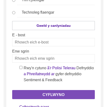
Technoleg flaengar
Gweld y canlyniadau
E - bost
Rhowch
eich
Enw sgrin
e-
Enw sgrin
bost
Rwy'n cytuno
â'r Polisi Telerau
Defnyddio
a Phreifatrwydd ar
gyfer defnyddio
Sentiment & Feedback
Cofrestrwch nawr