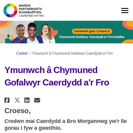
Rydych yma:
Cartref
Ymunwch â Chymuned Gofalwyr Caerdydd a'r Fro
Ymunwch â Chymuned
Gofalwyr Caerdydd a'r Fro
Rhannu Ymunwch â Chymuned Gofa
Rhannu Ymunwch â Chymuned
E-bost Ymunwch â Chymun
Rhannu Ymunwch â Chymuned Go
Croeso,
Credwn mai Caerdydd a Bro Morgannwg yw'r lle
gorau i fyw a gweithio.