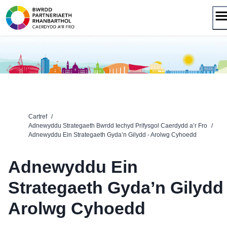
Neidio
i'r
cynnwys
Cartref
/
Adnewyddu Strategaeth Bwrdd Iechyd Prifysgol Caerdydd a’r Fro
/
Adnewyddu Ein Strategaeth Gyda’n Gilydd - Arolwg Cyhoedd
Adnewyddu Ein
Strategaeth Gyda’n Gilydd 
Arolwg Cyhoedd