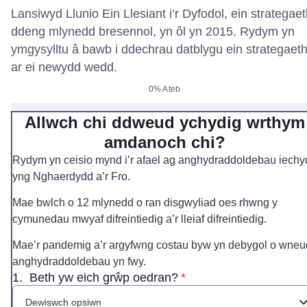
Lansiwyd Llunio Ein Llesiant i’r Dyfodol, ein strategae
ddeng mlynedd bresennol, yn ôl yn 2015. Rydym yn
ymgysylltu â bawb i ddechrau datblygu ein strategaet
ar ei newydd wedd.
0% Ateb
Allwch chi ddweud ychydig wrthym
amdanoch chi?
Rydym yn ceisio mynd i’r afael ag anghydraddoldebau iechy
yng Nghaerdydd a’r Fro.
Mae bwlch o 12 mlynedd o ran disgwyliad oes rhwng y
cymunedau mwyaf difreintiedig a’r lleiaf difreintiedig.
Mae’r pandemig a’r argyfwng costau byw yn debygol o wneu
anghydraddoldebau yn fwy.
* Ofynnol
1.
Beth yw eich grŵp oedran?
*
Dewiswch opsiwn