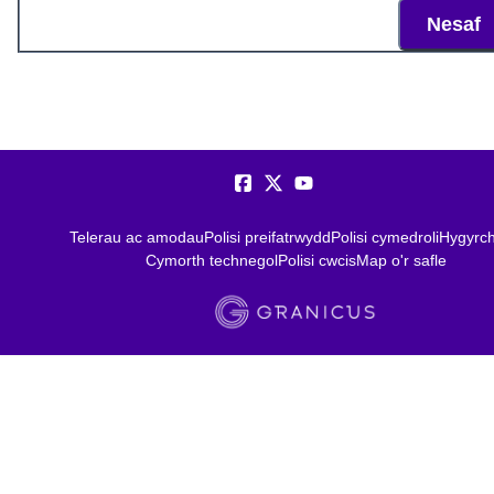
Nesaf
Telerau ac amodau
Polisi preifatrwydd
Polisi cymedroli
Hygyrc
Cymorth technegol
Polisi cwcis
Map o'r safle