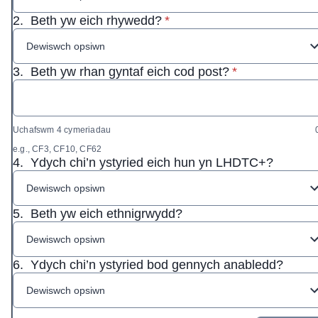
* Ofynnol
2.
Beth yw eich rhywedd?
*
Dewiswch opsiwn
* Ofynnol
3.
Beth yw rhan gyntaf eich cod post?
*
Uchafswm 4 cymeriadau
e.g., CF3, CF10, CF62
4.
Ydych chi’n ystyried eich hun yn LHDTC+?
Dewiswch opsiwn
5.
Beth yw eich ethnigrwydd?
Dewiswch opsiwn
6.
Ydych chi’n ystyried bod gennych anabledd?
Dewiswch opsiwn