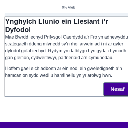
0% Ateb
Ynghylch Llunio ein Llesiant i’r
Dyfodol
Mae Bwrdd Iechyd Prifysgol Caerdydd a’r Fro yn adnewyddu
strategaeth ddeng mlynedd sy’n rhoi arweiniad i ni ar gyfer
dyfodol gofal iechyd. Rydym yn datblygu hyn gyda chymorth
gan gleifion, cydweithwyr, partneriaid a’n cymunedau.
Hoffem gael eich adborth ar ein nod, ein gweledigaeth a’n
hamcanion sydd wedi’u hamlinellu yn yr arolwg hwn.
Nesaf