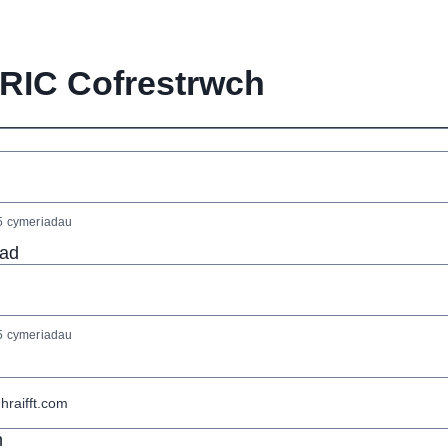
RIC Cofrestrwch
 cymeriadau
iad
 cymeriadau
n