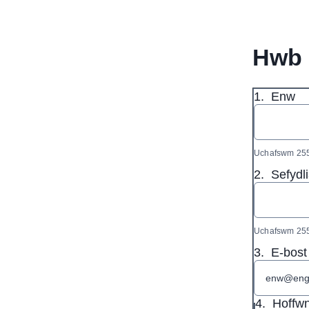
Hwb 
1.
Enw
Uchafswm 255
2.
Sefydl
Uchafswm 255
3.
E-bost
4.
Hoffw