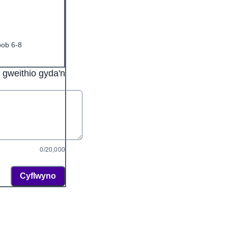
bob 6-8
. gweithio gyda'n
0/20,000
Cyflwyno