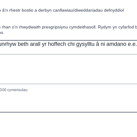
â'n rhestr bostio a derbyn canllawiau/diweddariadau defnyddiol
 rhan o'n rhwydwaith presgripsiynu cymdeithasoll. Rydym yn cyfarfod 
s.
unrhyw beth arall yr hoffech chi gysylltu â ni amdano e.e
000 cymeriadau