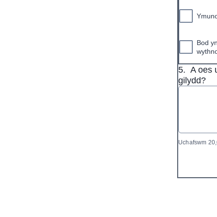
Ymuno 
Bod yn
wythno
5.
A oes 
gilydd?
Uchafswm 20,