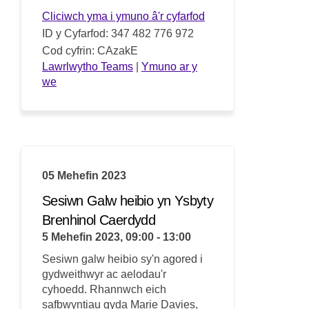
(Dolen allanol)
Cliciwch yma i ymuno â'r cyfarfod
ID y Cyfarfod: 347 482 776 972
Cod cyfrin: CAzakE
(Dolen allanol)
Lawrlwytho Teams
|
Ymuno ar y
(Dolen allanol)
we
05 Mehefin 2023
Sesiwn Galw heibio yn Ysbyty
Brenhinol Caerdydd
5 Mehefin 2023, 09:00 - 13:00
Sesiwn galw heibio sy'n agored i
gydweithwyr ac aelodau'r
cyhoedd.
Rhannwch eich
safbwyntiau gyda
Marie
Davies,