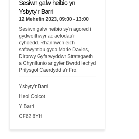
Sesiwn galw heibio yn
Ysbyty'r Barri
12 Mehefin 2023, 09:00 - 13:00
Sesiwn galw heibio sy'n agored i
gydweithwyr ac aelodau'r
cyhoedd.
Rhannwch eich
safbwyntiau gyda
Marie
Davies,
Dirprwy Gyfarwyddwr Strategaeth
a Chynllunio ar gyfer Bwrdd Iechyd
Prifysgol Caerdydd a'r Fro.
Ysbyty’r Barri
Heol Colcot
Y Barri
CF62 8YH