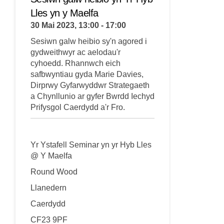
Lles yn y Maelfa
30 Mai 2023, 13:00 - 17:00
Sesiwn galw heibio sy'n agored i
gydweithwyr ac aelodau'r
cyhoedd.
Rhannwch eich
safbwyntiau gyda
Marie
Davies,
Dirprwy Gyfarwyddwr Strategaeth
a Chynllunio ar gyfer Bwrdd Iechyd
Prifysgol Caerdydd a'r Fro.
Yr Ystafell Seminar yn yr
Hyb
Lles
@ Y
Maelfa
Round
Wood
Llanedern
Caerdydd
CF23 9PF