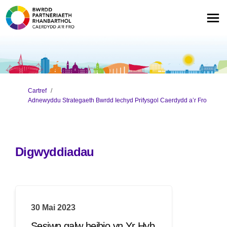
Rydych yma:
Cartref
Adnewyddu Strategaeth Bwrdd Iechyd Prifysgol Caerdydd a’r Fro
Digwyddiadau
30 Mai 2023
Sesiwn galw heibio yn Yr Hyb