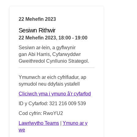
22 Mehefin 2023
Sesiwn Rithwir
22 Mehefin 2023, 18:00 - 19:00
Sesiwn ar-lein, a gyflwynir
gan
Abi
Harris, Cyfarwyddwr
Gweithredol Cynllunio Strategol.
Ymunwch ar eich cyfrifiadur, ap
symudol neu ddyfais ystafell
(Dolen allanol)
Cliciwch yma i ymuno â'r cyfarfod
ID y Cyfarfod: 321 216 009 539
Cod cyfrin: RwoYU2
(Dolen allanol)
Lawrlwytho Teams
|
Ymuno ar y
(Dolen allanol)
we