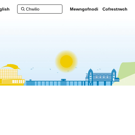
glish
Mewngofnodi
Cofrestrwch