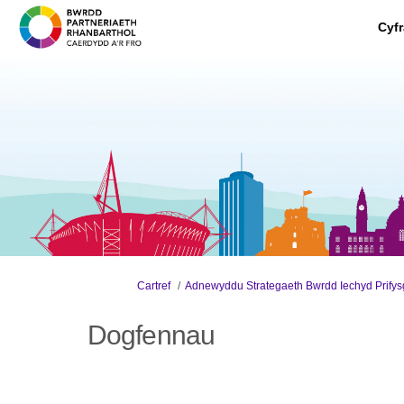
Cyfr
Rydych yma:
Cartref
Adnewyddu Strategaeth Bwrdd Iechyd Prifys
Dogfennau