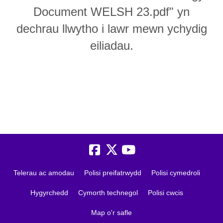
Document WELSH 23.pdf" yn
dechrau llwytho i lawr mewn ychydig
eiliadau.
Telerau ac amodau
Polisi preifatrwydd
Polisi cymedroli
Hygyrchedd
Cymorth technegol
Polisi cwcis
Map o'r safle