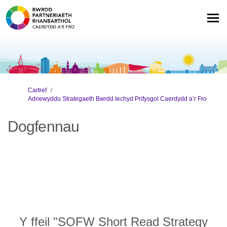
Rydych yma:
Cartref
Adnewyddu Strategaeth Bwrdd Iechyd Prifysgol Caerdydd a’r Fro
Dogfennau
Y ffeil "SOFW Short Read Strategy